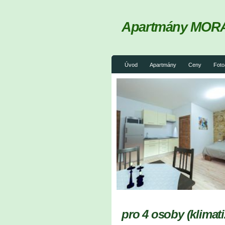
Apartmány MOR
Úvod
Apartmány
Ceny
Foto
pro 4 osoby (klimati