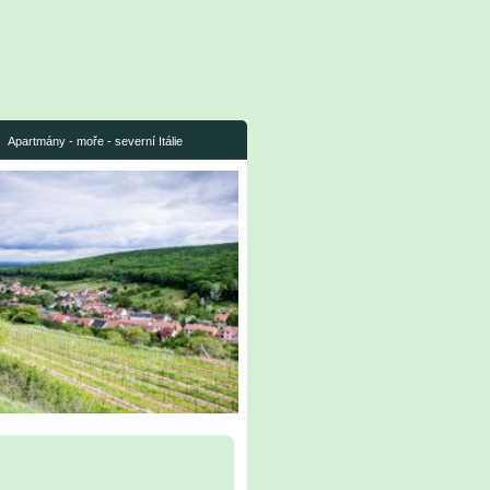
Apartmány - moře - severní Itálie