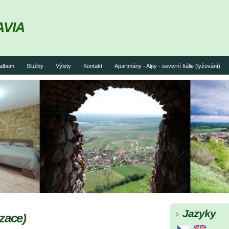
AVIA
album
Služby
Výlety
Kontakt
Apartmány - Alpy - severní Itálie (lyžování)
Jazyky
zace)