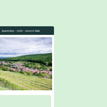
Apartmány - moře - severní Itálie