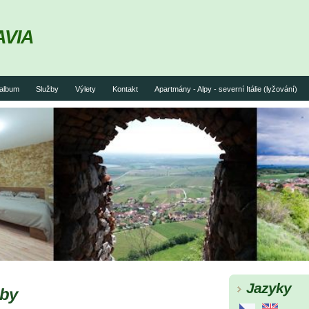
AVIA
album
Služby
Výlety
Kontakt
Apartmány - Alpy - severní Itálie (lyžování)
Jazyky
oby